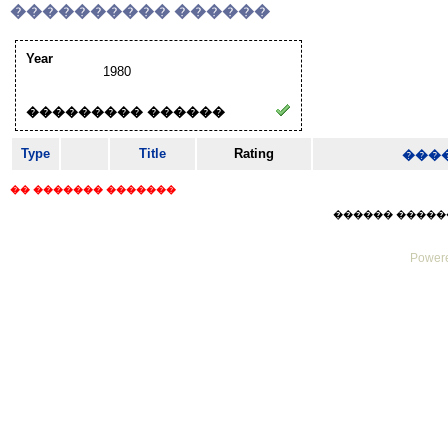
���������� ������
Year
1980
��������� ������
Type
Title
Rating
���
�� ������� �������
������ ������ Mo
Powere