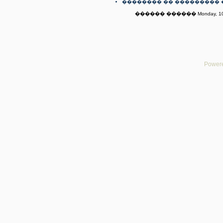
�������� �� ��������� 
������ ������ Monday, 10t
Powere