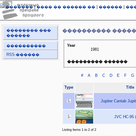
�������
|
���� �� ������ ��
|
������
|
��
�������� ���
���������� ����
������
Year
����������
1981
RSS-������
��������� ������
#
A
B
C
D
E
F
G
Type
Title
Jupiter Cantab Jupi
JVC HC-95 (
Listing Items 1 to 2 of 2