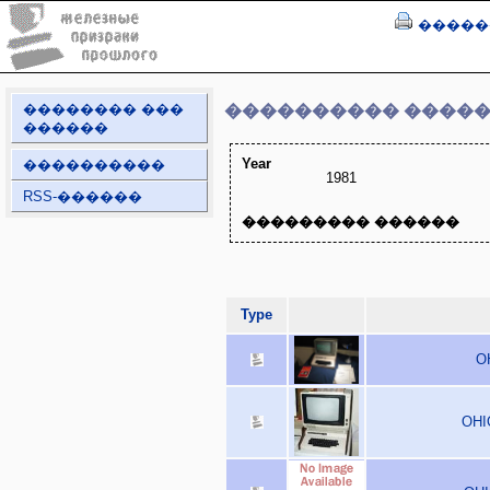
�����
�������� ���
���������� ����
������
Year
����������
1981
RSS-������
��������� ������
Type
OH
OHI