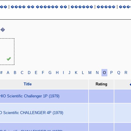
��
|
���� �� ������ ��
|
������
|
�����
|
���
��
#
A
B
C
D
E
F
G
H
I
J
K
L
M
N
O
P
Q
R
Title
Rating
IO Scientific Challenger 1P (1979)
O Scientific CHALLENGER 4P (1979)