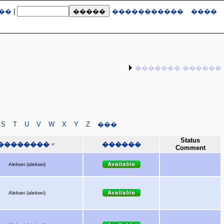
��
|
�����������
����
������� ������
S
T
U
V
W
X
Y
Z
���
Status
��������
������
Comment
Aleksei (aleksei)
Aleksei (aleksei)