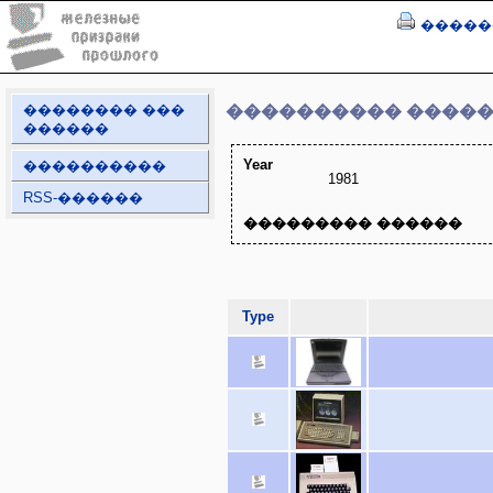
�����
�������� ���
���������� ����
������
Year
����������
1981
RSS-������
��������� ������
Type