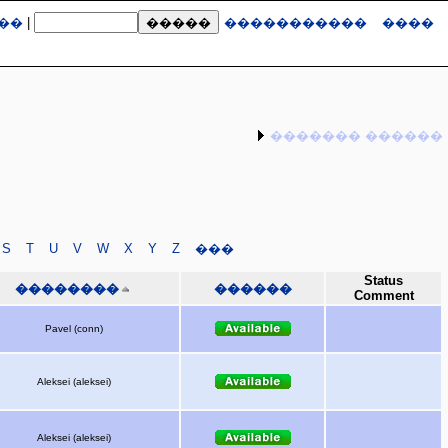
��
|
�����������
����
������� ������
S
T
U
V
W
X
Y
Z
���
Status
��������
������
Comment
Pavel (conn)
Aleksei (aleksei)
Aleksei (aleksei)