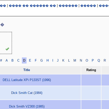
��
|
���� �� ������ ��
|
������
|
�����
|
���
��
#
A
B
C
D
E
F
G
H
I
J
K
L
M
N
O
P
Q
R
Title
Rating
DELL Latitude XPi P133ST (1996)
Dick Smith Cat (1984)
Dick Smith VZ300 (1985)