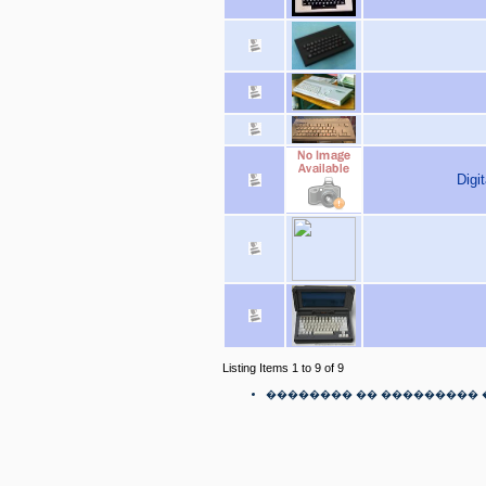
Digi
Listing Items 1 to 9 of 9
�������� �� ��������� 