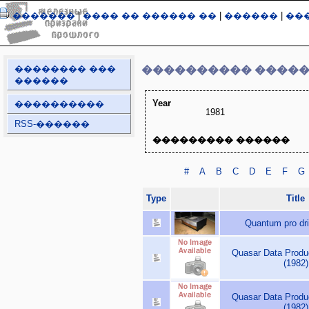
�������
|
���� �� ������ ��
|
������
|
��
�������� ���
���������� ����
������
Year
����������
1981
RSS-������
��������� ������
#
A
B
C
D
E
F
G
Type
Title
Quantum pro dri
Quasar Data Prod
(1982)
Quasar Data Prod
(1982)