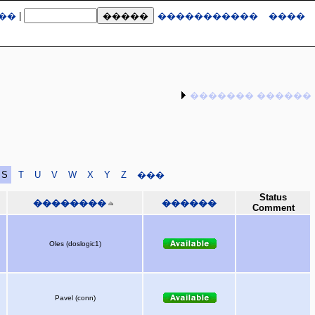
��
|
�����������
����
������� ������
S
T
U
V
W
X
Y
Z
���
Status
��������
������
Comment
Oles (doslogic1)
Pavel (conn)