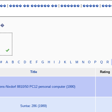
��
|
���� �� ������ ��
|
������
|
�����
|
���
��
#
A
B
C
D
E
F
G
H
I
J
K
L
M
N
O
P
Q
R
Title
Rating
ns-Nixdorf 8810/50 PC12 personal computer (1990)
Suntac 286 (1989)