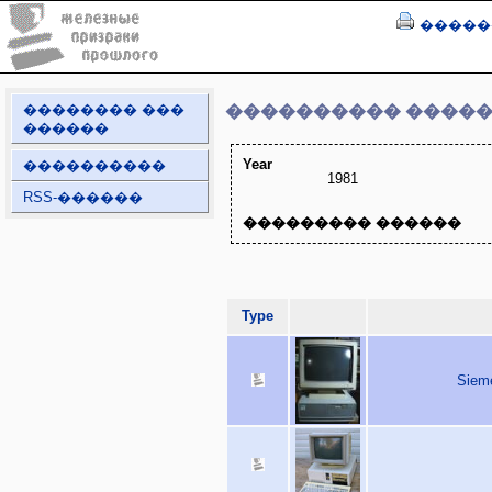
�����
�������� ���
���������� ����
������
Year
����������
1981
RSS-������
��������� ������
Type
Sieme