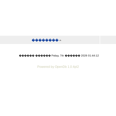
��������
������ ������ Friday, 7th ������ 2026 01:44:12
Powered by OpenDb 1.0.4pl2