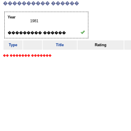
���������� ������
Year
1981
��������� ������
Type
Title
Rating
�� ������� �������