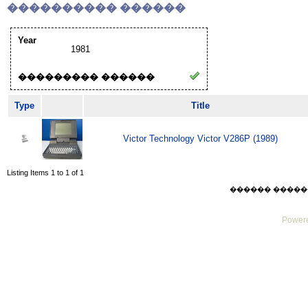
���������� ������
Year
1981
��������� ������
Type
Title
Victor Technology Victor V286P (1989)
Listing Items 1 to 1 of 1
������ ������ Sat
Powere