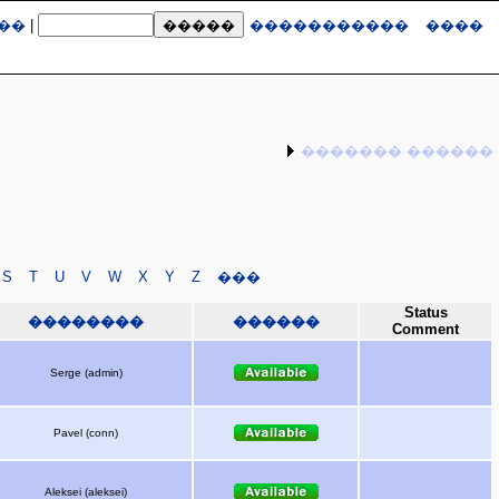
��
|
�����������
����
������� ������
S
T
U
V
W
X
Y
Z
���
Status
��������
������
Comment
Serge (admin)
Pavel (conn)
Aleksei (aleksei)