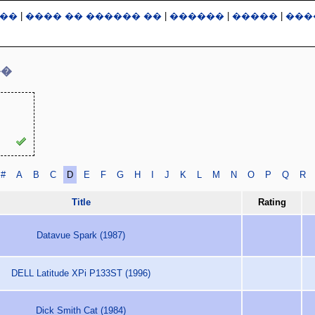
��
|
���� �� ������ ��
|
������
|
�����
|
���
��
#
A
B
C
D
E
F
G
H
I
J
K
L
M
N
O
P
Q
R
Title
Rating
Datavue Spark (1987)
DELL Latitude XPi P133ST (1996)
Dick Smith Cat (1984)