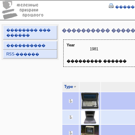
�����
�������� ���
���������� ����
������
Year
����������
1981
RSS-������
��������� ������
Type