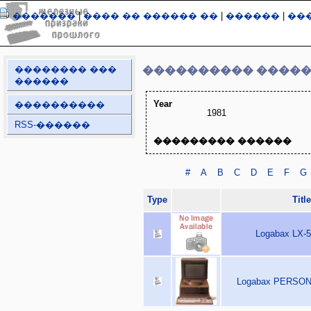
�������
|
���� �� ������ ��
|
������
|
��
�������� ���
���������� ����
������
Year
����������
1981
RSS-������
��������� ������
#
A
B
C
D
E
F
G
Type
Title
Logabax LX-5
Logabax PERSONA