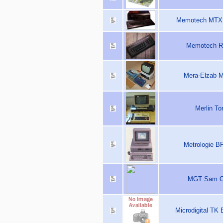
Memotech MTX 5
Memotech RS
Mera-Elzab M
Merlin To
Metrologie B
MGT Sam Co
Microdigital TK