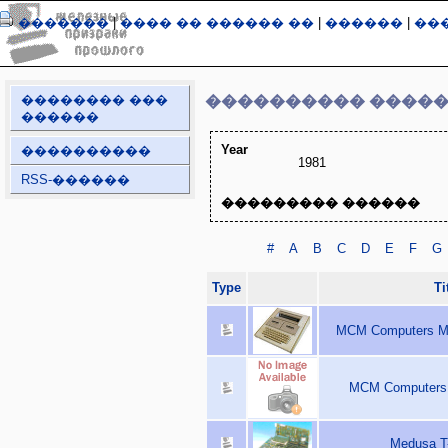
�������
|
���� �� ������ ��
|
������
|
��
�������� ���
���������� ����
������
Year
����������
1981
RSS-������
��������� ������
#
A
B
C
D
E
F
G
Type
Ti
MCM Computers MC
MCM Computers 
Medusa T-