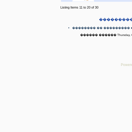
Listing Items 11 to 20 of 30
��������
�������� �� ��������� 
������ ������ Thursday, 6t
Powere