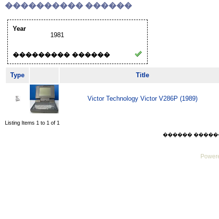
���������� ������
Year
1981
��������� ������
Type
Title
Victor Technology Victor V286P (1989)
Listing Items 1 to 1 of 1
������ ������ Thu
Powere