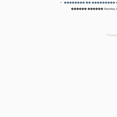
�������� �� ��������� 
������ ������ Saturday, 8t
Powere