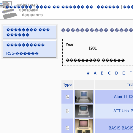
�������
|
���� �� ������ ��
|
������
|
��
�������� ���
���������� ����
������
Year
����������
1981
RSS-������
��������� ������
#
A
B
C
D
E
F
Type
Tit
Atari TT 0
ATT Unix P
BASIS BASIS 