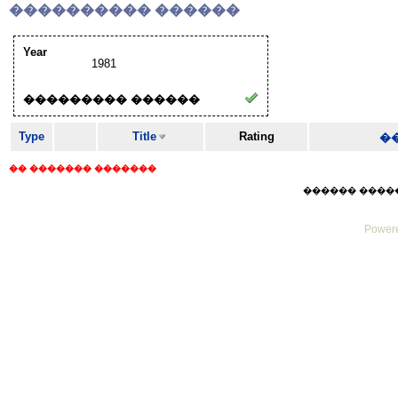
���������� ������
Year
1981
��������� ������
Type
Title
Rating
�
�� ������� �������
������ ������ F
Powere