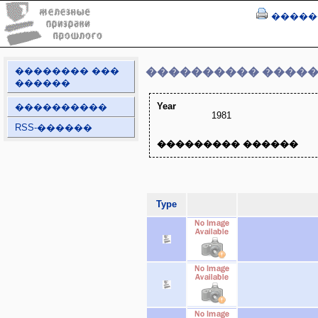
�����
�������� ���
���������� ����
������
Year
����������
1981
RSS-������
��������� ������
Type