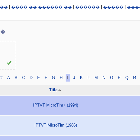
��
|
���� �� ������ ��
|
������
|
�����
|
���
��
#
A
B
C
D
E
F
G
H
I
J
K
L
M
N
O
P
Q
R
Title
IPTVT MicroTim+ (1994)
IPTVT MicroTim (1986)