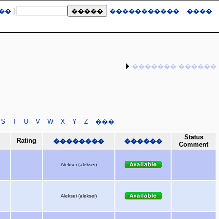
��
|
�����������
����
������� ������
S
T
U
V
W
X
Y
Z
���
Status
Rating
��������
������
Comment
Aleksei (aleksei)
Aleksei (aleksei)