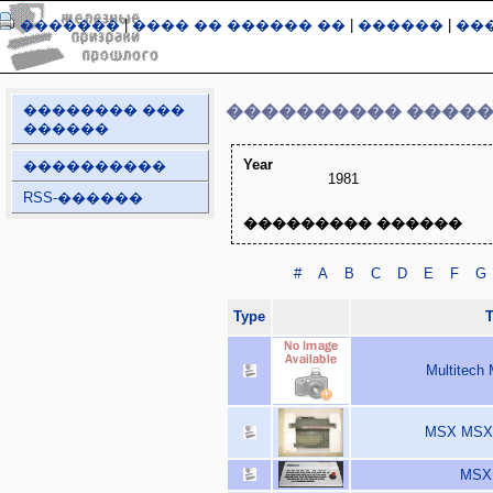
�������
|
���� �� ������ ��
|
������
|
��
�������� ���
���������� ����
������
Year
����������
1981
RSS-������
��������� ������
#
A
B
C
D
E
F
G
Type
T
Multitech 
MSX MSX 
MSX 