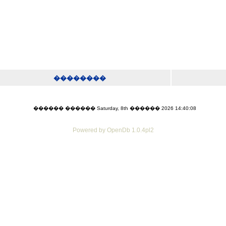
��������
������ ������ Saturday, 8th ������ 2026 14:40:08
Powered by OpenDb 1.0.4pl2