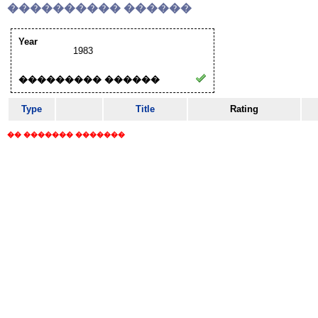
���������� ������
Year
1983
��������� ������
Type
Title
Rating
�� ������� �������