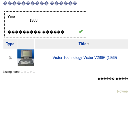
���������� ������
Year
1983
��������� ������
Type
Title
Victor Technology Victor V286P (1989)
Listing Items 1 to 1 of 1
������ ������ F
Powere