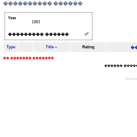
���������� ������
Year
1983
��������� ������
Type
Title
Rating
�
�� ������� �������
������ ������ F
Powere