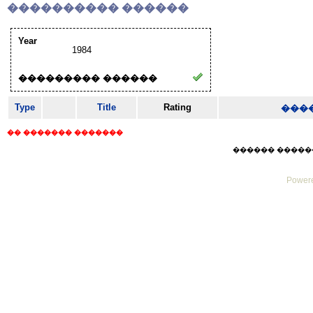
���������� ������
Year
1984
��������� ������
Type
Title
Rating
���
�� ������� �������
������ ������ Thu
Powere