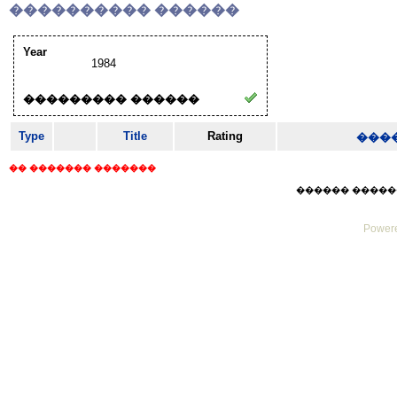
���������� ������
Year
1984
��������� ������
Type
Title
Rating
���
�� ������� �������
������ ������ Sat
Powere