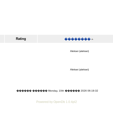
Rating
��������
Aleksei (aleksei)
Aleksei (aleksei)
������ ������ Monday, 10th ������ 2026 06:19:32
Powered by OpenDb 1.0.4pl2