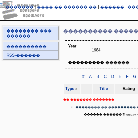
�������
|
���� �� ������ ��
|
������
|
��
�������� ���
���������� ����
������
Year
����������
1984
RSS-������
��������� ������
#
A
B
C
D
E
F
G
Type
Title
Rating
�� ������� �������
�������� �� ��������� 
������ ������ Thursday, 6t