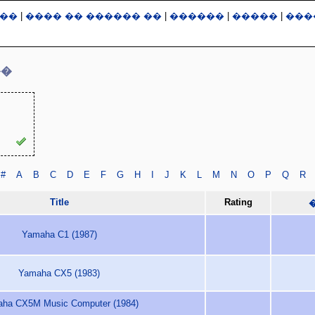
��
|
���� �� ������ ��
|
������
|
�����
|
���
��
#
A
B
C
D
E
F
G
H
I
J
K
L
M
N
O
P
Q
R
Title
Rating
Yamaha C1 (1987)
Yamaha CX5 (1983)
ha CX5M Music Computer (1984)