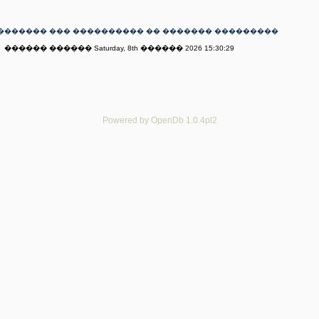
������� ��� ���������� �� ������� ���������
������ ������ Saturday, 8th ������ 2026 15:30:29
Powered by OpenDb 1.0.4pl2