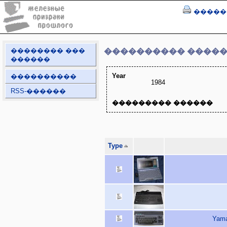
�����
�������� ���
���������� ����
������
Year
����������
1984
RSS-������
��������� ������
Type
Yama