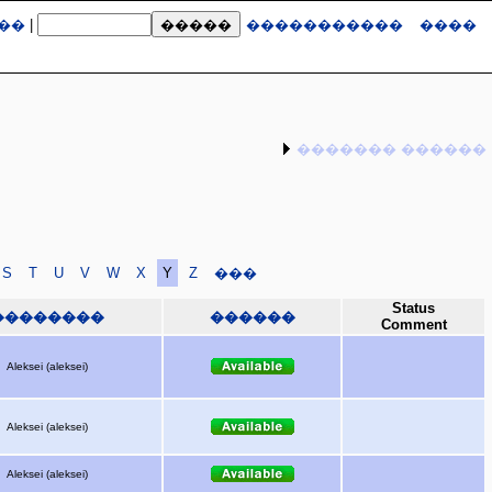
��
|
�����������
����
������� ������
S
T
U
V
W
X
Y
Z
���
Status
��������
������
Comment
Aleksei (aleksei)
Aleksei (aleksei)
Aleksei (aleksei)