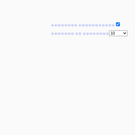
�������� �����������
������� �� ��������