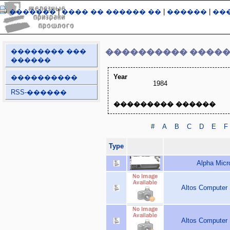
�������
|
���� �� ������ ��
|
������
|
��
�������� ���
���������� ����
������
Year
����������
1984
RSS-������
��������� ������
#
A
B
C
D
E
F
Type
Alpha Micr
Altos Computer
Altos Computer