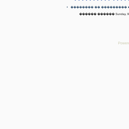
�������� �� ��������� 
������ ������ Sunday, 9th
Powere