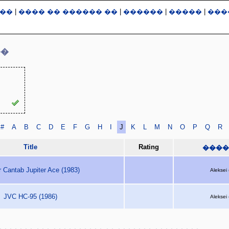
��
|
���� �� ������ ��
|
������
|
�����
|
���
��
#
A
B
C
D
E
F
G
H
I
J
K
L
M
N
O
P
Q
R
Title
Rating
����
r Cantab Jupiter Ace (1983)
Aleksei 
JVC HC-95 (1986)
Aleksei 