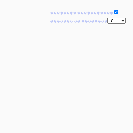
�������� �����������
������� �� ��������