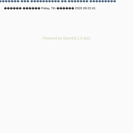
������� ��� ���������� �� ������� ���������
������ ������ Friday, 7th ������ 2026 09:22:41
Powered by OpenDb 1.0.4pl2