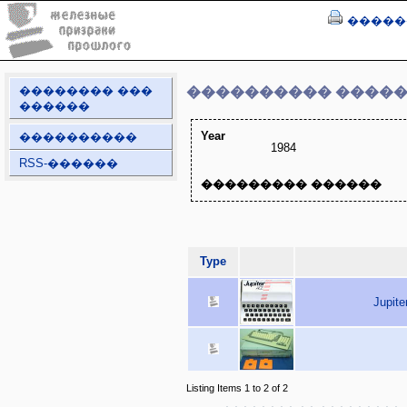
�����
�������� ���
���������� ����
������
Year
����������
1984
RSS-������
��������� ������
Type
Jupite
Listing Items 1 to 2 of 2