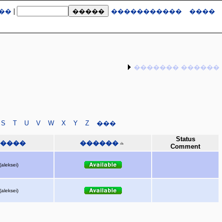
��
|
�����������
����
������� ������
S
T
U
V
W
X
Y
Z
���
Status
����
������
Comment
(aleksei)
(aleksei)