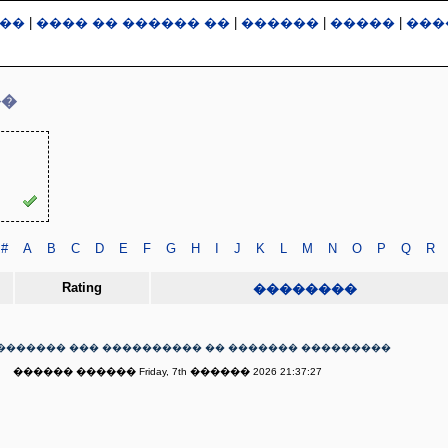
��
|
���� �� ������ ��
|
������
|
�����
|
���
��
#
A
B
C
D
E
F
G
H
I
J
K
L
M
N
O
P
Q
R
Rating
��������
������� ��� ���������� �� ������� ���������
������ ������ Friday, 7th ������ 2026 21:37:27