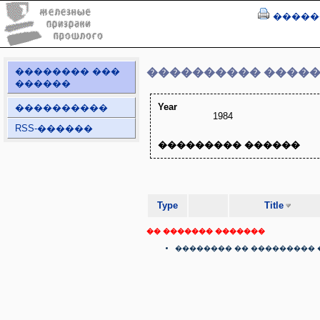
�����
�������� ���
���������� ����
������
Year
����������
1984
RSS-������
��������� ������
Type
Title
�� ������� �������
�������� �� ��������� 