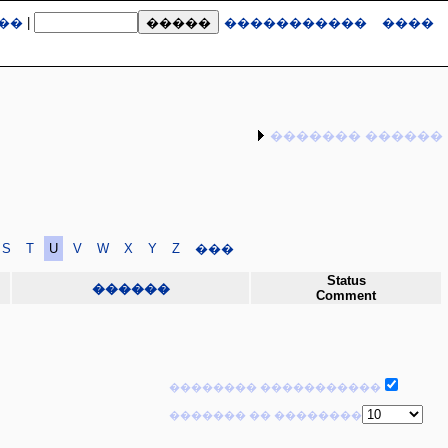
��
|
�����������
����
������� ������
S
T
U
V
W
X
Y
Z
���
Status
������
Comment
�������� �����������
������� �� ��������