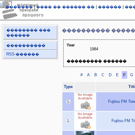
�������
|
���� �� ������ ��
|
������
|
��
�������� ���
���������� ����
������
Year
����������
1984
RSS-������
��������� ������
#
A
B
C
D
E
F
G
Type
Titl
Fujitsu FM Tow
Fujitsu FM To