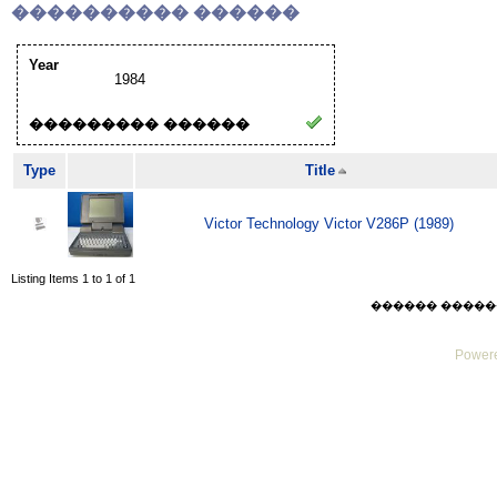
���������� ������
Year
1984
��������� ������
Type
Title
Victor Technology Victor V286P (1989)
Listing Items 1 to 1 of 1
������ ������ Sat
Powere