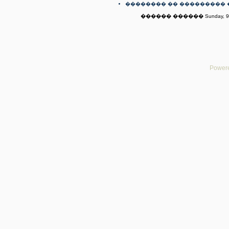
�������� �� ��������� 
������ ������ Sunday, 9th
Powere