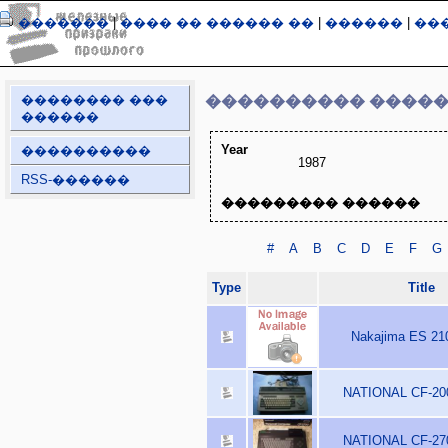
�������
|
���� �� ������ ��
|
������
|
��
�������� ���
���������� ����
������
Year
����������
1987
RSS-������
��������� ������
#
A
B
C
D
E
F
G
Type
Title
Nakajima ES 210
NATIONAL CF-200
NATIONAL CF-270