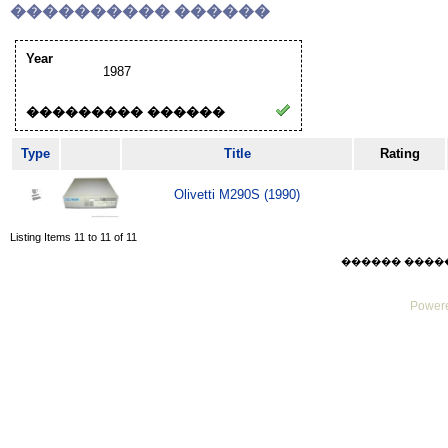
���������� ������
Year
1987
��������� ������
Type
Title
Rating
Olivetti M290S (1990)
Listing Items 11 to 11 of 11
������ ������ F
Powere