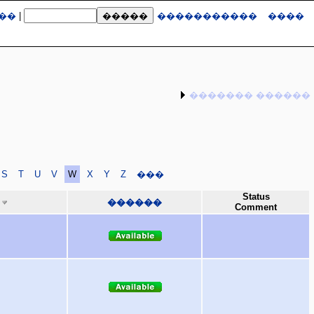
��
|
�����������
����
������� ������
S
T
U
V
W
X
Y
Z
���
Status
������
Comment