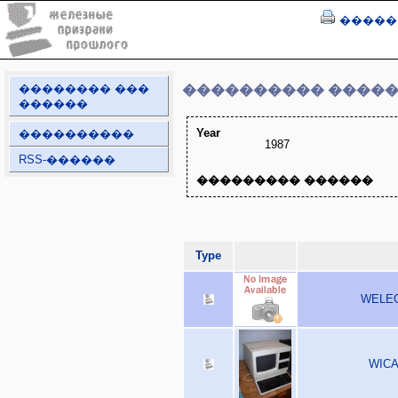
�����
�������� ���
���������� ����
������
Year
����������
1987
RSS-������
��������� ������
Type
WELECT
WICAT