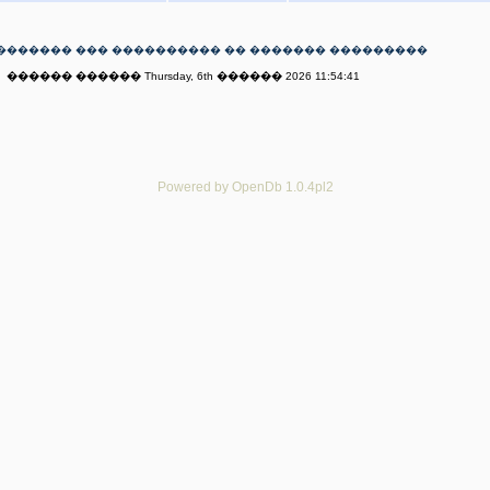
������� ��� ���������� �� ������� ���������
������ ������ Thursday, 6th ������ 2026 11:54:41
Powered by OpenDb 1.0.4pl2