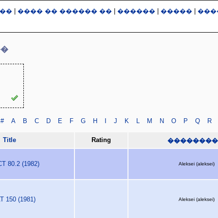
��
|
���� �� ������ ��
|
������
|
�����
|
���
��
#
A
B
C
D
E
F
G
H
I
J
K
L
M
N
O
P
Q
R
Title
Rating
��������
 80.2 (1982)
Aleksei (aleksei)
 150 (1981)
Aleksei (aleksei)