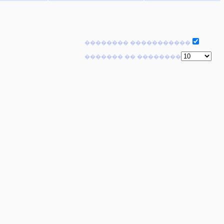
�������� �����������
������� �� ��������