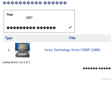
���������� ������
Year
1987
��������� ������
Type
Title
Victor Technology Victor V286P (1989)
Listing Items 1 to 1 of 1
������ ������ Sa
Powere