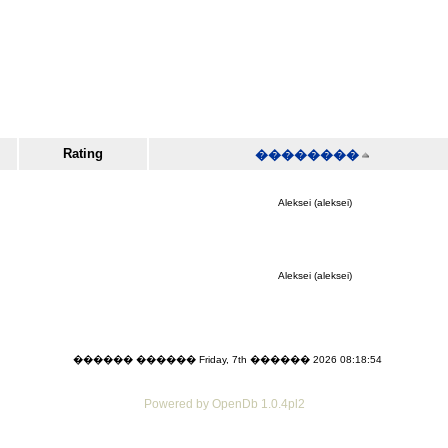
Rating
��������
Aleksei (aleksei)
Aleksei (aleksei)
������ ������ Friday, 7th ������ 2026 08:18:54
Powered by OpenDb 1.0.4pl2