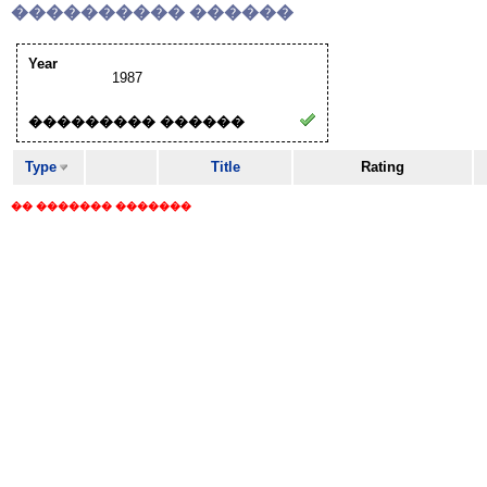
���������� ������
Year
1987
��������� ������
Type
Title
Rating
�� ������� �������