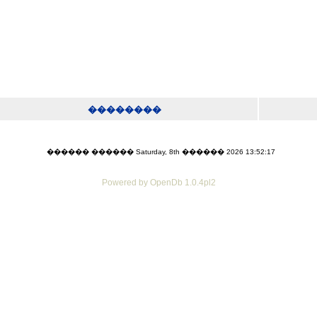
��������
������ ������ Saturday, 8th ������ 2026 13:52:17
Powered by OpenDb 1.0.4pl2