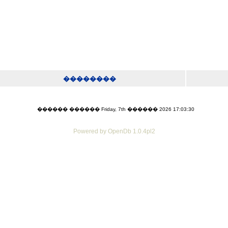
��������
������ ������ Friday, 7th ������ 2026 17:03:30
Powered by OpenDb 1.0.4pl2