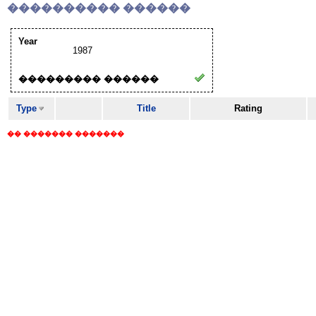
���������� ������
Year
1987
��������� ������
Type
Title
Rating
�� ������� �������