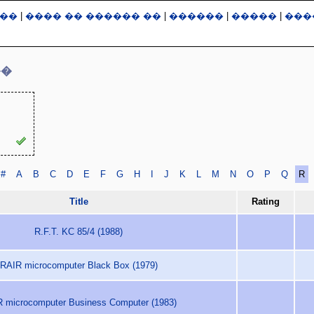
��
|
���� �� ������ ��
|
������
|
�����
|
���
��
#
A
B
C
D
E
F
G
H
I
J
K
L
M
N
O
P
Q
R
Title
Rating
R.F.T. KC 85/4 (1988)
RAIR microcomputer Black Box (1979)
 microcomputer Business Computer (1983)