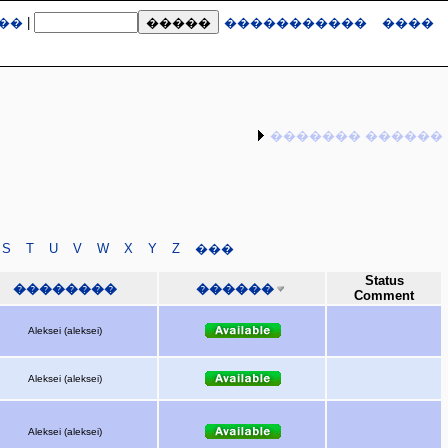
��
|
�����������
����
������� ������
S
T
U
V
W
X
Y
Z
���
Status
��������
������
Comment
Aleksei (aleksei)
Aleksei (aleksei)
Aleksei (aleksei)