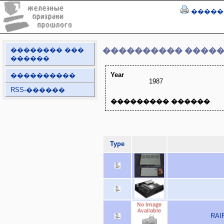
�����
�������� ���
���������� ����
������
Year
����������
1987
RSS-������
��������� ������
Type
RAIR