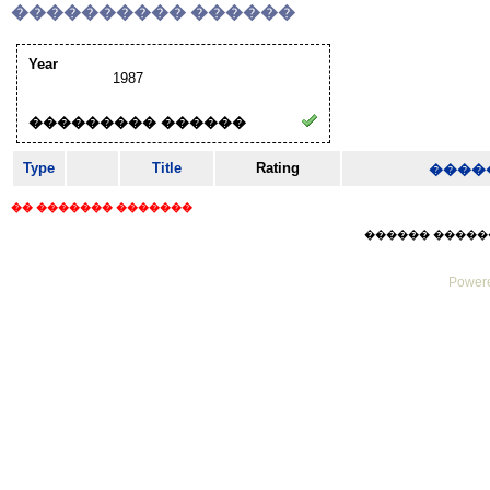
���������� ������
Year
1987
��������� ������
Type
Title
Rating
����
�� ������� �������
������ ������ Thu
Powere