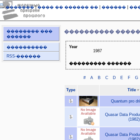
�������
|
���� �� ������ ��
|
������
|
��
�������� ���
���������� ����
������
Year
����������
1987
RSS-������
��������� ������
#
A
B
C
D
E
F
G
Type
Title
Quantum pro dri
Quasar Data Prod
(1982)
Quasar Data Prod
(1982)