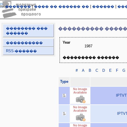
�������
|
���� �� ������ ��
|
������
|
��
�������� ���
���������� ����
������
Year
����������
1987
RSS-������
��������� ������
#
A
B
C
D
E
F
G
Type
IPTVT
IPTVT