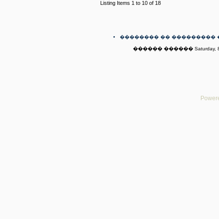
Listing Items 1 to 10 of 18
�������� �� ��������� 
������ ������ Saturday, 8t
Powere