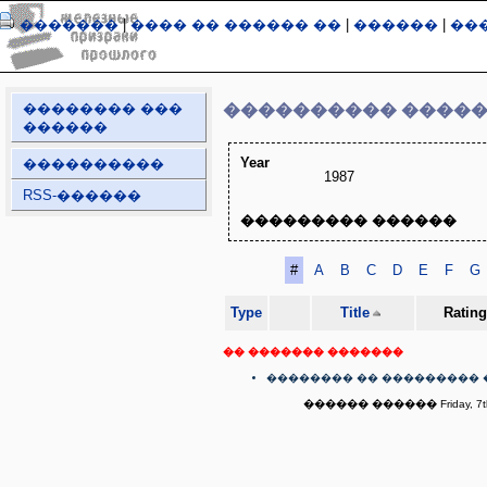
�������
|
���� �� ������ ��
|
������
|
��
�������� ���
���������� ����
������
Year
����������
1987
RSS-������
��������� ������
#
A
B
C
D
E
F
G
Type
Title
Rating
�� ������� �������
�������� �� ��������� 
������ ������ Friday, 7th