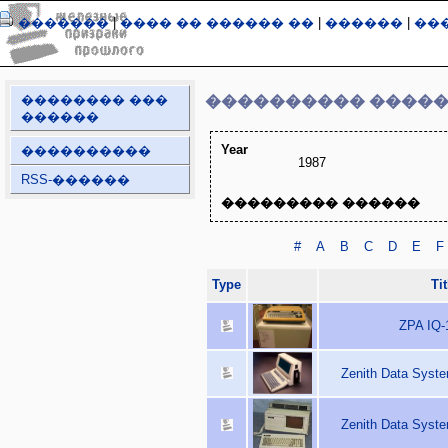
�������
|
���� �� ������ ��
|
������
|
��
�������� ���
���������� ����
������
Year
����������
1987
RSS-������
��������� ������
#
A
B
C
D
E
F
Type
Tit
ZPA IQ-
Zenith Data Syst
Zenith Data Syst