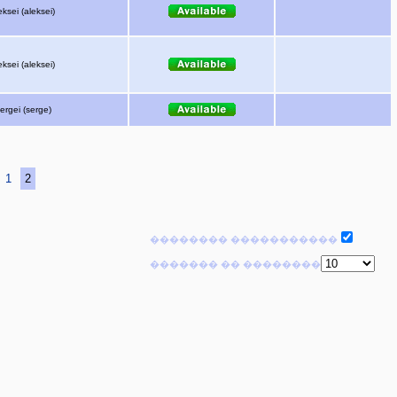
eksei (aleksei)
eksei (aleksei)
ergei (serge)
1
2
�������� �����������
������� �� ��������