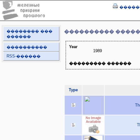
�����
�������� ���
���������� ����
������
Year
����������
1989
RSS-������
��������� ������
Type
Th
T