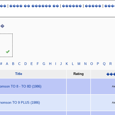
��
|
���� �� ������ ��
|
������
|
�����
|
���
��
#
A
B
C
D
E
F
G
H
I
J
K
L
M
N
O
P
Q
R
Title
Rating
��
omson TO 8 - TO 8D (1986)
Al
homson TO 9 PLUS (1986)
Al