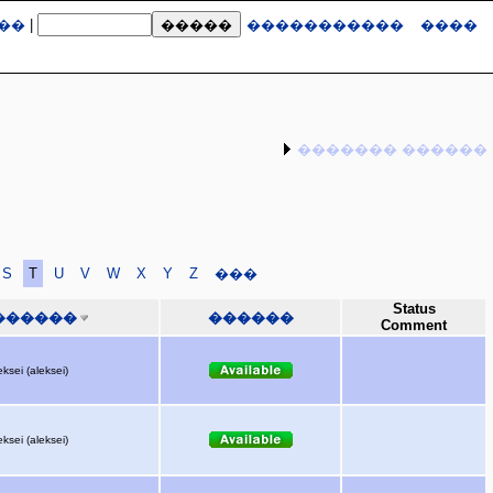
��
|
�����������
����
������� ������
S
T
U
V
W
X
Y
Z
���
Status
������
������
Comment
eksei (aleksei)
eksei (aleksei)