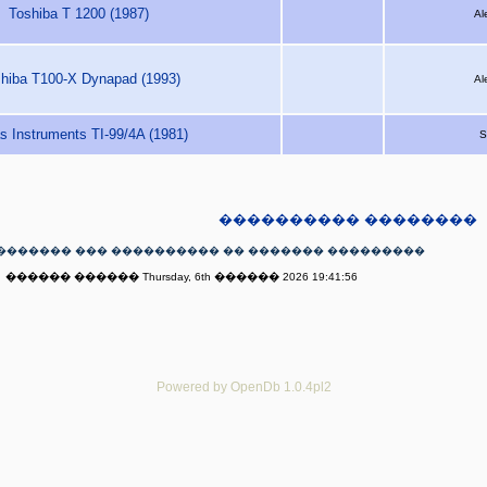
Toshiba T 1200 (1987)
Al
hiba T100-X Dynapad (1993)
Al
s Instruments TI-99/4A (1981)
S
���������� ��������
������� ��� ���������� �� ������� ���������
������ ������ Thursday, 6th ������ 2026 19:41:56
Powered by OpenDb 1.0.4pl2