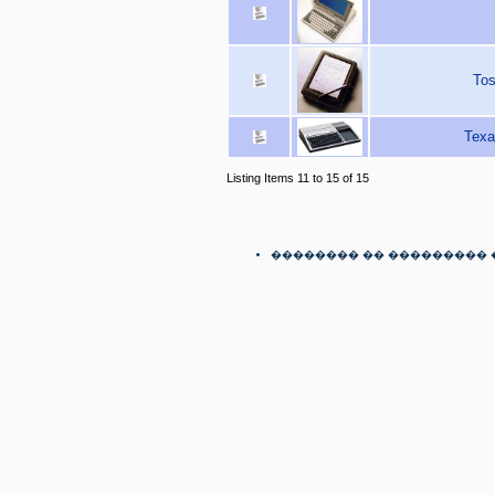
Tos
Texa
Listing Items 11 to 15 of 15
�������� �� ��������� 