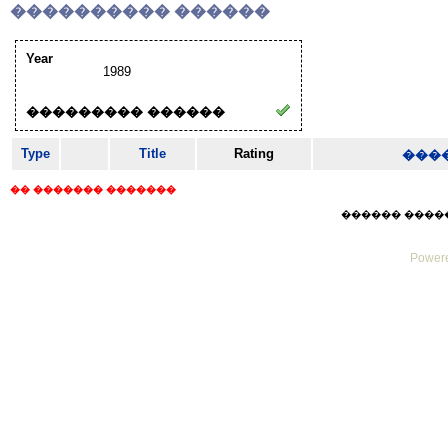
���������� ������
Year
1989
��������� ������
Type
Title
Rating
���
�� ������� �������
������ ������ F
Powere