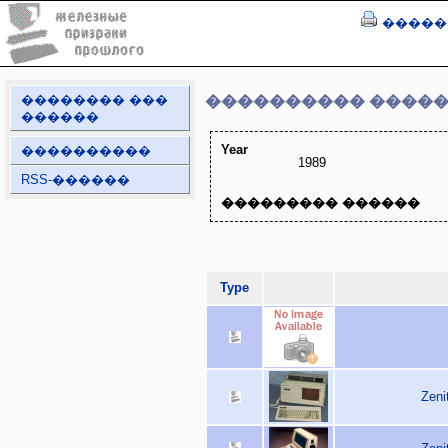
�����
�������� ���
���������� ����
������
Year
����������
1989
RSS-������
��������� ������
Type
Zeni