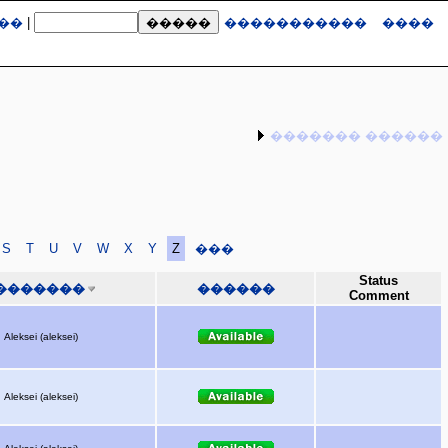
��
|
�����������
����
������� ������
S
T
U
V
W
X
Y
Z
���
Status
�������
������
Comment
Aleksei (aleksei)
Aleksei (aleksei)