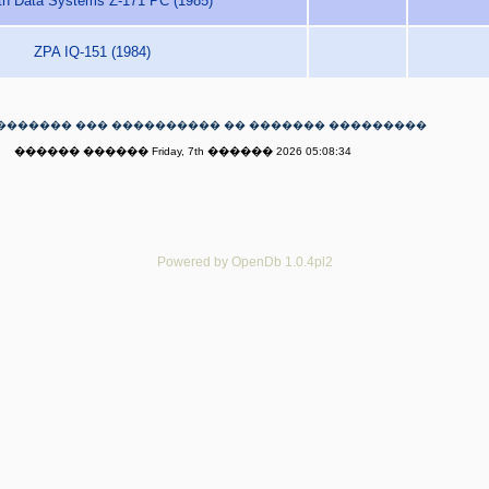
th Data Systems Z-171 PC (1985)
ZPA IQ-151 (1984)
������� ��� ���������� �� ������� ���������
������ ������ Friday, 7th ������ 2026 05:08:34
Powered by OpenDb 1.0.4pl2