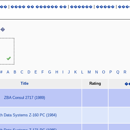
��
|
���� �� ������ ��
|
������
|
�����
|
���
��
#
A
B
C
D
E
F
G
H
I
J
K
L
M
N
O
P
Q
R
Title
Rating
�
ZBA Consul 2717 (1989)
th Data Systems Z-160 PC (1984)