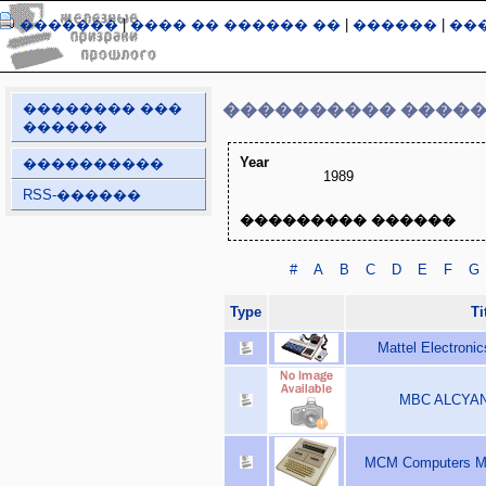
�������
|
���� �� ������ ��
|
������
|
��
�������� ���
���������� ����
������
Year
����������
1989
RSS-������
��������� ������
#
A
B
C
D
E
F
G
Type
Ti
Mattel Electronic
MBC ALCYANE
MCM Computers MC