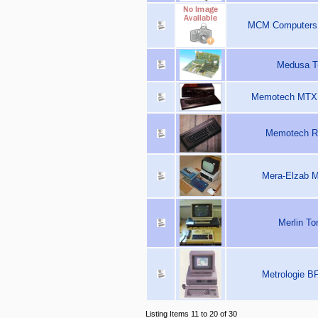
MCM Computers 
Medusa T-
Memotech MTX 5
Memotech RS
Mera-Elzab M
Merlin To
Metrologie B
Listing Items 11 to 20 of 30