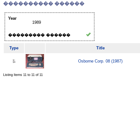
���������� ������
Year
1989
��������� ������
Type
Title
Osborne Corp. 08 (1987)
Listing Items 11 to 11 of 11