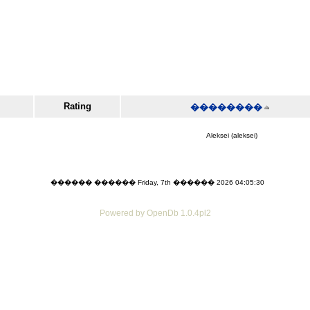
Rating
��������
Aleksei (aleksei)
������ ������ Friday, 7th ������ 2026 04:05:30
Powered by OpenDb 1.0.4pl2