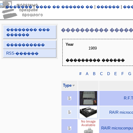
�������
|
���� �� ������ ��
|
������
|
��
�������� ���
���������� ����
������
Year
����������
1989
RSS-������
��������� ������
#
A
B
C
D
E
F
G
Type
R.F.T
RAIR microco
RAIR microcomput