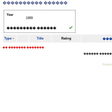
���������� ������
Year
1989
��������� ������
Type
Title
Rating
��
�� ������� �������
������ ������ Sat
Powere