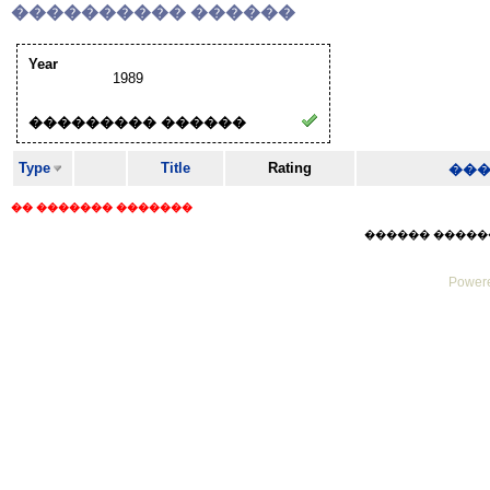
���������� ������
Year
1989
��������� ������
Type
Title
Rating
��
�� ������� �������
������ ������ Mo
Powere